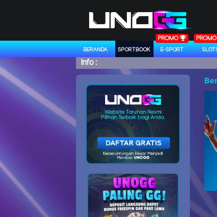
PROMO
PROM
BERANDA
SPORTBOOK
E-SPORT
SLOT
Info :
Selamat 
Be