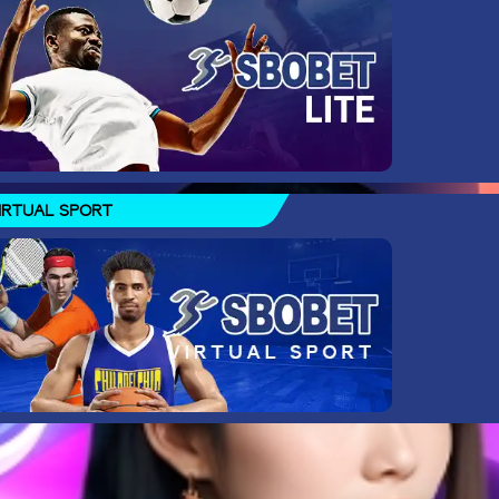
IRTUAL SPORT