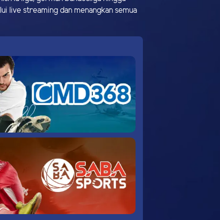
lui live streaming dan menangkan semua