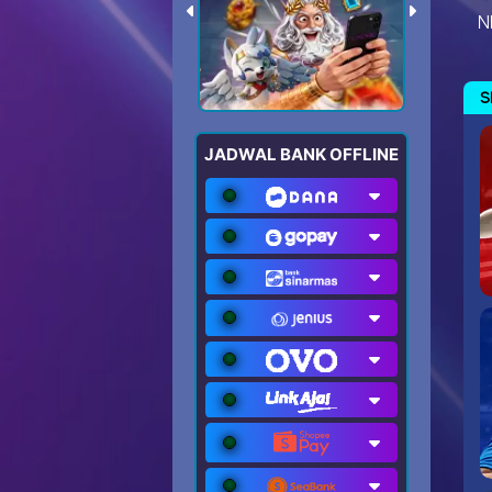
N
S
JADWAL BANK OFFLINE