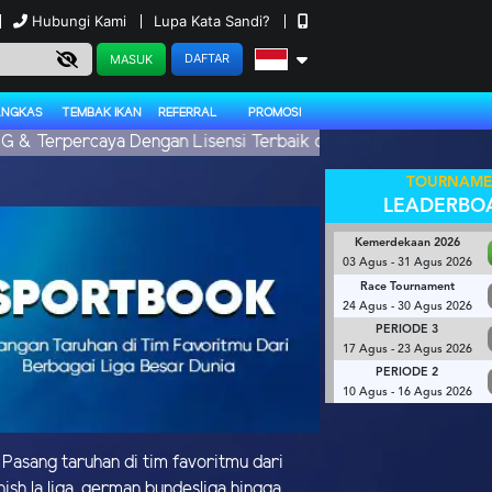
Hubungi Kami
Lupa Kata Sandi?
DAFTAR
ANGKAS
TEMBAK IKAN
REFERRAL
PROMOSI
Lisensi Terbaik di Asia! Dapatkan Bonus Event Freechip 25K -
asang taruhan di tim favoritmu dari
ish la liga, german bundesliga hingga