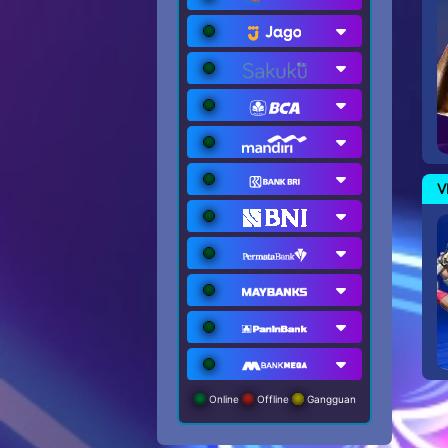
V
Online
Offline
Gangguan