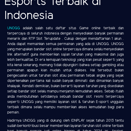
Esports Terbaik di
Indonesia
UNOGG
adalah salah satu daftar situs Game online terbaik dan
terpercaya di seluruh indonesia dengan menyediakan banyak permainan
menarik dan RTP Slot Terupdate . Cukup dengan mendaftarkan 1 akun .
Anda dapat memainkan semua permainan yang ada di UNOGG. UNOGG
yang merupakan bandar slot online terpercaya dimana selalu menyediakan
link alternatif guna memberikan sajian taruhan yang maksimal dan juga
lebih berkualitas. Di era kemajuan teknologi yang kian pesat seperti yang
kita kenal sekarang, memang tidak dipungkiri bahwa setiap gambling atau
permainan apapun kian mudah untuk diakses. Hal tersebut bukan
pengecualian untuk taruhan slot atau permainan tebak angka yang sejak
diperkenalkan pertama kali sudah banyak diminati dan dimainkan banyak
khalayak. Kendati demikian, bukan berarti layanan taruhan yang disediakan
setiap bandar slot selalu mampu menjamin kemudahan akses. Sebab itulah
anda membutuhkan setidaknya sebuah bandar slot resmi terpercaya
seperti UNOGG yang memiliki layanan slot & taruhan E-sport unggulan
terbaik dimana selalu mampu memberikan akses kemudahan bagi para
pemain.
Hadirnya UNOGG yang di dukung oleh IDNPLAY sejak tahun 2013 tentu
sudah berkontribusi besar memberikan layanan taruhan slot online terbaik