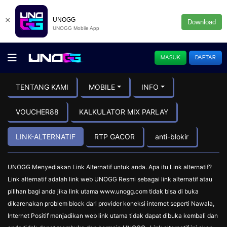
×
UNOGG
Download
UNOGG Mobile App
MASUK
DAFTAR
TENTANG KAMI
MOBILE
INFO
VOUCHER88
KALKULATOR MIX PARLAY
LINK-ALTERNATIF
RTP GACOR
anti-blokir
UNOGG Menyediakan Link Alternatif untuk anda. Apa itu Link alternatif?
Link alternatif adalah link web UNOGG Resmi sebagai link alternatif atau
pilihan bagi anda jika link utama www.unogg.com tidak bisa di buka
dikarenakan problem block dari provider koneksi internet seperti Nawala,
Internet Positif menjadikan web link utama tidak dapat dibuka kembali dan