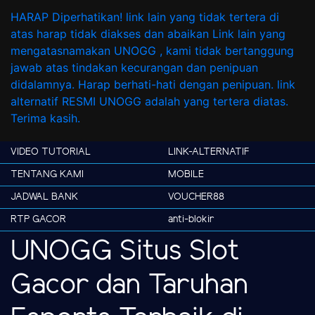
HARAP Diperhatikan! link lain yang tidak tertera di
atas harap tidak diakses dan abaikan Link lain yang
mengatasnamakan UNOGG , kami tidak bertanggung
jawab atas tindakan kecurangan dan penipuan
didalamnya. Harap berhati-hati dengan penipuan. link
alternatif RESMI UNOGG adalah yang tertera diatas.
Terima kasih.
VIDEO TUTORIAL
LINK-ALTERNATIF
TENTANG KAMI
MOBILE
JADWAL BANK
VOUCHER88
RTP GACOR
anti-blokir
UNOGG Situs Slot
Gacor dan Taruhan