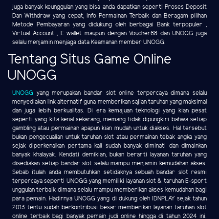
juga banyak keunggulan yang bisa anda dapatkan seperti Proses Deposit
Dan Withdraw yang cepat, Info Permainan Terbaik dan Beragam pilihan
Metode Pembayaran yang didukung oleh berbagai Bank terpopuler ,
Virtual Account , E wallet maupun dengan Voucher88 dan UNOGG juga
selalu menjamin menjaga data Keamanan member UNOGG.
Tentang Situs Game Online
UNOGG
UNOGG
yang merupakan bandar slot online terpercaya dimana selalu
menyediakan link alternatif guna memberikan sajian taruhan yang maksimal
dan juga lebih berkualitas. Di era kemajuan teknologi yang kian pesat
seperti yang kita kenal sekarang, memang tidak dipungkiri bahwa setiap
gambling atau permainan apapun kian mudah untuk diakses. Hal tersebut
bukan pengecualian untuk taruhan slot atau permainan tebak angka yang
sejak diperkenalkan pertama kali sudah banyak diminati dan dimainkan
banyak khalayak. Kendati demikian, bukan berarti layanan taruhan yang
disediakan setiap bandar slot selalu mampu menjamin kemudahan akses.
Sebab itulah anda membutuhkan setidaknya sebuah bandar slot resmi
terpercaya seperti UNOGG yang memiliki layanan slot & taruhan E-sport
unggulan terbaik dimana selalu mampu memberikan akses kemudahan bagi
para pemain. Hadirnya UNOGG yang di dukung oleh IDNPLAY sejak tahun
2013 tentu sudah berkontribusi besar memberikan layanan taruhan slot
online terbaik bagi banyak pemain judi online hingga di tahun 2024 ini.