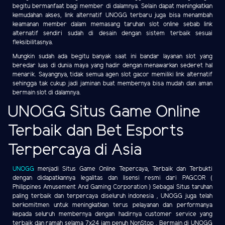
begitu bermanfaat bagi member di dalamnya. Selain dapat meningkatkan
kemudahan akses, link alternatif UNOGG terbaru juga bisa menambah
keamanan member dalam memasang taruhan slot online sebab link
alternatif sendiri sudah di desain dengan sistem terbaik sesuai
fleksibilitasnya.
Mungkin sudah ada begitu banyak saat ini bandar layanan slot yang
beredar luas di dunia maya yang hadir dengan menawarkan sederet hal
menarik. Sayangnya, tidak semua agen slot gacor memiliki link alternatif
sehingga tak cukup jadi jaminan buat membernya bisa mudah dan aman
bermain slot di dalamnya.
UNOGG Situs Game Online
Terbaik dan Bet Esports
Terpercaya di Asia
UNOGG
menjadi Situs Game Online Tepercaya, Terbaik dan Terbukti
dengan didapatkannya legalitas dan lisensi resmi dari PAGCOR (
Philippines Amusement And Gaming Corporation ) Sebagai Situs taruhan
paling terbaik dan terpercaya diseluruh indonesia , UNOGG juga telah
berkomitmen untuk meningkatkan terus pelayanan dan performanya
kepada seluruh membernya dengan hadirnya customer service yang
terbaik dan ramah selama 7x24 jam penuh NonStop . Bermain di UNOGG