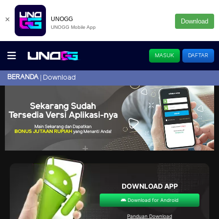
×
UNOGG
Download
UNOGG Mobile App
MASUK
DAFTAR
BERANDA
Download
DOWNLOAD APP
Download for Android
Panduan Download