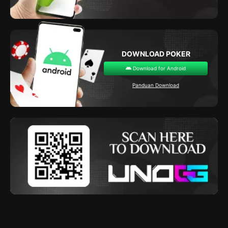
DOWNLOAD POKER
Download for Android
Panduan Download