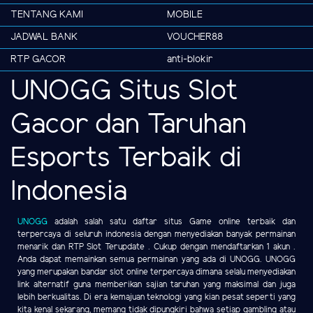
TENTANG KAMI
MOBILE
JADWAL BANK
VOUCHER88
RTP GACOR
anti-blokir
UNOGG Situs Slot
Gacor dan Taruhan
Esports Terbaik di
Indonesia
UNOGG
adalah salah satu daftar situs Game online terbaik dan
terpercaya di seluruh indonesia dengan menyediakan banyak permainan
menarik dan RTP Slot Terupdate . Cukup dengan mendaftarkan 1 akun .
Anda dapat memainkan semua permainan yang ada di UNOGG. UNOGG
yang merupakan bandar slot online terpercaya dimana selalu menyediakan
link alternatif guna memberikan sajian taruhan yang maksimal dan juga
lebih berkualitas. Di era kemajuan teknologi yang kian pesat seperti yang
kita kenal sekarang, memang tidak dipungkiri bahwa setiap gambling atau