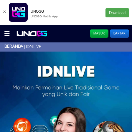
×
UNOGG
Download
UNOGG Mobile App
MASUK
DAFTAR
BERANDA
IDNLIVE