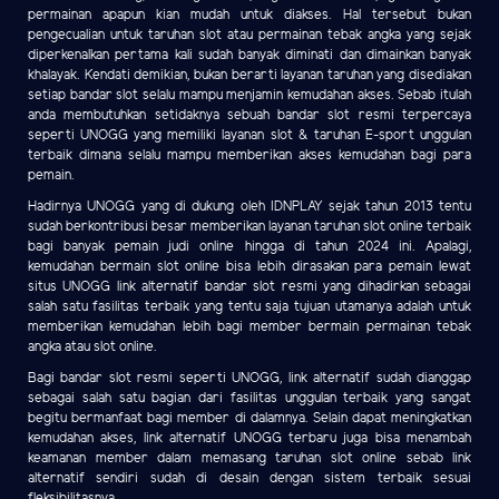
permainan apapun kian mudah untuk diakses. Hal tersebut bukan
pengecualian untuk taruhan slot atau permainan tebak angka yang sejak
diperkenalkan pertama kali sudah banyak diminati dan dimainkan banyak
khalayak. Kendati demikian, bukan berarti layanan taruhan yang disediakan
setiap bandar slot selalu mampu menjamin kemudahan akses. Sebab itulah
anda membutuhkan setidaknya sebuah bandar slot resmi terpercaya
seperti UNOGG yang memiliki layanan slot & taruhan E-sport unggulan
terbaik dimana selalu mampu memberikan akses kemudahan bagi para
pemain.
Hadirnya UNOGG yang di dukung oleh IDNPLAY sejak tahun 2013 tentu
sudah berkontribusi besar memberikan layanan taruhan slot online terbaik
bagi banyak pemain judi online hingga di tahun 2024 ini. Apalagi,
kemudahan bermain slot online bisa lebih dirasakan para pemain lewat
situs UNOGG link alternatif bandar slot resmi yang dihadirkan sebagai
salah satu fasilitas terbaik yang tentu saja tujuan utamanya adalah untuk
memberikan kemudahan lebih bagi member bermain permainan tebak
angka atau slot online.
Bagi bandar slot resmi seperti UNOGG, link alternatif sudah dianggap
sebagai salah satu bagian dari fasilitas unggulan terbaik yang sangat
begitu bermanfaat bagi member di dalamnya. Selain dapat meningkatkan
kemudahan akses, link alternatif UNOGG terbaru juga bisa menambah
keamanan member dalam memasang taruhan slot online sebab link
alternatif sendiri sudah di desain dengan sistem terbaik sesuai
fleksibilitasnya.